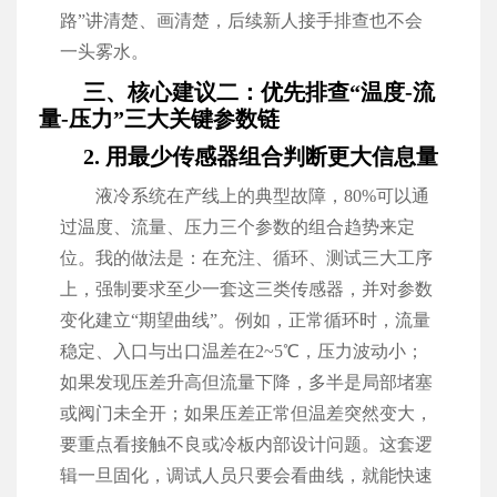
路”讲清楚、画清楚，后续新人接手排查也不会
一头雾水。
三、核心建议二：优先排查“温度-流
量-压力”三大关键参数链
2. 用最少传感器组合判断更大信息量
液冷系统在产线上的典型故障，80%可以通
过温度、流量、压力三个参数的组合趋势来定
位。我的做法是：在充注、循环、测试三大工序
上，强制要求至少一套这三类传感器，并对参数
变化建立“期望曲线”。例如，正常循环时，流量
稳定、入口与出口温差在2~5℃，压力波动小；
如果发现压差升高但流量下降，多半是局部堵塞
或阀门未全开；如果压差正常但温差突然变大，
要重点看接触不良或冷板内部设计问题。这套逻
辑一旦固化，调试人员只要会看曲线，就能快速