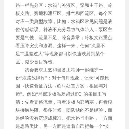
路一样先分区：水箱与补液区、泵和主干路、冷
板支路、旁通和泄压区、排气和回流区。每个区
对应一类典型故障，比如：水箱区常见问题是液
位传感错误、补液不充分导致气体带入；泵区主
要是气蚀、流量不足、噪音异常；冷板支路重点
看压降突变和渗漏。这样一来，任何“流量不
足”“温差过大”等现象都可以快速映射到某个
区，减少盲目拆检。
我会要求工艺和设备工程师一起维护一
份“液路故障库”：对于每种现象，记录“可能原
因→快速验证方法→临时处置方案→根因与对
策”。例如“局部冷板温差超过8℃”的条目里写
清：先看支路流量，再看冷板内部堵塞，再看模
块接触热阻。很多时候，团队缺的不是经验，而
是经验没有沉淀成标准。把水路当电路，一方面
是思路类比，另一方面是逼着自己把每一个“支