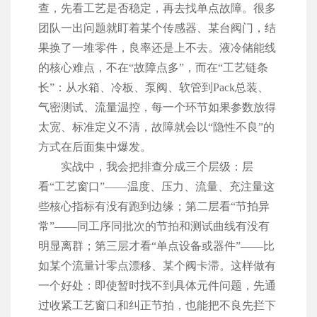
查，先看工艺是否稳定，再去找单点故障。很多
团队一出问题就盯着某个传感器、某台阀门，结
果换了一堆零件，良率还是上不去。液冷储能线
的核心难点，不在“故障点多”，而在“工艺链条
长”：从水箱、冷板、泵阀、软管到Pack总装、
气密测试、流量温控，每一个环节如果参数放得
太宽、标准定义不清，故障就会以“隐性不良”的
方式在后面集中爆发。
实战中，我会把排查分成三个层级：层
看“工艺窗口”——温度、压力、流量、充注量这
些核心指标有没有跑到边缘；第二层看“节拍异
常”——同工序同批次的节拍和测试曲线有没有
明显离群；第三层才看“单点设备或器件”——比
如某个流量计零点漂移、某个阀卡滞。这样做有
一个好处：即使暂时找不到具体元件问题，先通
过收紧工艺窗口和纠正节拍，也能把不良先拦下