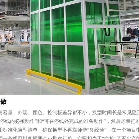
来做
筒容量、外观、颜色、控制板差异都不小，换型时间长是常见隐形
停线内必须动作”和“可在停线外完成的准备动作”，然后尽量把
用标准化换型清单，确保换型不再靠师傅“凭经验”。在一个项目
，同一条线可以多插两个小批次订单，实际相当于“白捡”了不少