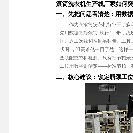
滚筒洗衣机生产线厂家如何
一、先把问题看清楚：用数据
作为在滚筒洗衣机行业干了多
先用数据把瓶颈“抓现行”。步，
间、返工次数和在制品数量。工具上
状图”，谁高谁低一目了然。这样
圈装配或整机检测。只有把节拍最
工位用数字讲清楚——标准节拍、
二、核心建议：锁定瓶颈工